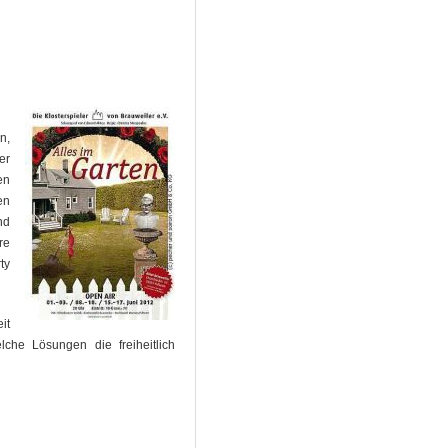
n,
er
en
en
nd
re
ty
it
he Lösungen die freiheitlich