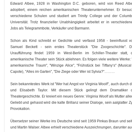
Edward Albee, 1928 in Washington D.C. geboren, wird von Reed Alb
adoptiert, einem reichen amerikanischen Theaterunternehmer. Er besuc
verschiedene Schulen und studiert am Trinity College und der Columb
Universität. Trotz finanzieller Unabhängigkeit arbeitet er in verschieden
Jobs als Telegrammbote, Verkäufer und Barmann.
Schon als Kind schreibt er Gedichte und verfasst 1958 - beeinflusst v
Samuel Beckett - sein erstes Theaterstück "Die Zoogeschichte". D
Uraufführung findet 1959 in West-Berlin im Schiller-Theater statt, 
amerikanische Theater sein Stück ablehnen. Es folgen viele weitere Werke: 
amerikanische Traum", "Winzige Alice", "Frühstück bei Tiffany‘s" (Musi
Capote), "Alles im Garten", "Die Ziege oder Wer ist Sylvia?"………
Sein bekanntestes Werk ist "Wer hat Angst vor Virginia Woolf", auch durch d
und Elisabeth Taylor. Mit diesem Stück gelingt dem Dramatiker d
Theatergeschichte. Er kreiert ein neues Genre: Virginia Woolf als Mutter all
Geliebt und gehasst wird die kalte Brillanz seiner Dialoge, sein aalglatter 
Provokation.
Übersetzer seiner Werke ins Deutsche sind seit 1959 Pinkas Braun und sei
und Martin Walser. Albee erhielt verschiedene Auszeichnungen, darunter auc