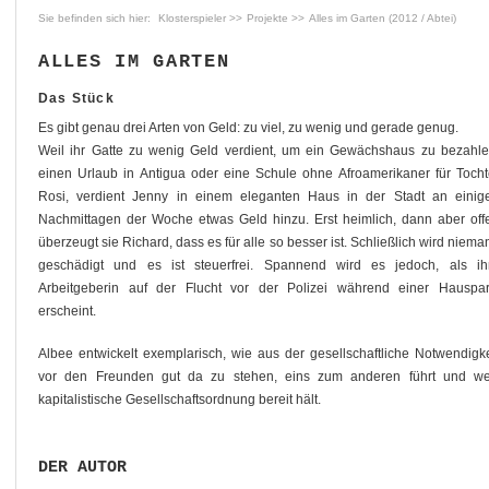
Klosterspieler
Projekte
Alles im Garten (2012 / Abtei)
ALLES IM GARTEN
Das Stück
Es gibt genau drei Arten von Geld: zu viel, zu wenig und gerade genug.
Weil ihr Gatte zu wenig Geld verdient, um ein Gewächshaus zu bezahle
einen Urlaub in Antigua oder eine Schule ohne Afroamerikaner für Tocht
Rosi, verdient Jenny in einem eleganten Haus in der Stadt an einig
Nachmittagen der Woche etwas Geld hinzu. Erst heimlich, dann aber off
überzeugt sie Richard, dass es für alle so besser ist. Schließlich wird niema
geschädigt und es ist steuerfrei. Spannend wird es jedoch, als ih
Arbeitgeberin auf der Flucht vor der Polizei während einer Hauspar
erscheint.
Albee entwickelt exemplarisch, wie aus der gesellschaftliche Notwendigke
vor den Freunden gut da zu stehen, eins zum anderen führt und welc
kapitalistische Gesellschaftsordnung bereit hält.
DER AUTOR