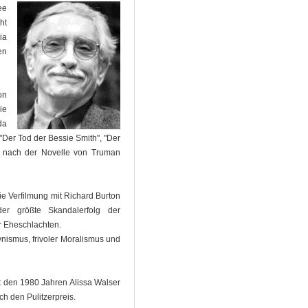
ee
ht
ia
en
on
ie
da
"Der Tod der Bessie Smith", "Der
cal nach der Novelle von Truman
ie Verfilmung mit Richard Burton
er größte Skandalerfolg der
er Eheschlachten.
Zynismus, frivoler Moralismus und
t den 1980 Jahren Alissa Walser
h den Pulitzerpreis.