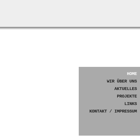
Navigation
überspringen
HOME
WIR ÜBER UNS
AKTUELLES
PROJEKTE
LINKS
KONTAKT / IMPRESSUM